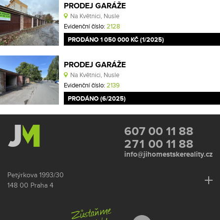
PRODEJ GARÁŽE
Na Květnici, Nusle
Evidenční číslo:
2128
PRODÁNO 1 050 000 KČ (1/2025)
PRODEJ GARÁŽE
Na Květnici, Nusle
Evidenční číslo:
2139
PRODÁNO (6/2025)
607 00 11 88
271
00 11 88
info@jihomestskereality.cz
Petýrkova 1993/30
148 00 Praha 4
Po - Pá: 9:00 - 17:30
So, Ne: dle dohody