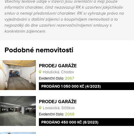
Všechny textové údaje v inzerci jsou orientační a mají pouze
informační charakter, čímž nezavazují RK k uzavření jakýchkoliv
smluv a nemají předsmluvní charakter. RK si vyhrazuje právo na
vyjednávání s dalšími zájemci o koupi/nájem nemovitosti a to
nejpozději do dne uzavření rezervační/nájemní smlouvy s
konkrétním zájemcem.
Podobné nemovitosti
PRODEJ GARÁŽE
Holušická, Chodov
Evidenční číslo:
2067
PRODÁNO 1 050 000 KČ (4/2023)
PRODEJ GARÁŽE
Lovosická, Střížkov
Evidenční číslo:
2068
PRODÁNO 450 000 KČ (8/2023)