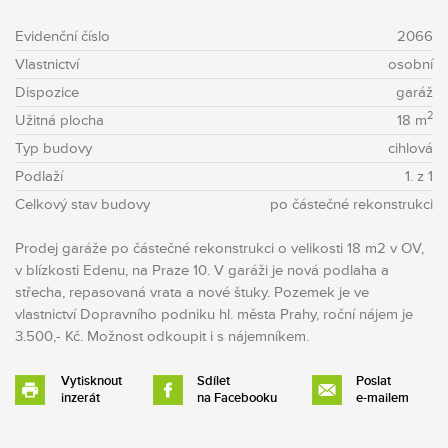
Evidenční číslo
2066
Vlastnictví
osobní
Dispozice
garáž
2
Užitná plocha
18 m
Typ budovy
cihlová
Podlaží
1. z 1
Celkový stav budovy
po částečné rekonstrukci
Prodej garáže po částečné rekonstrukci o velikosti 18 m2 v OV,
v blízkosti Edenu, na Praze 10. V garáži je nová podlaha a
střecha, repasovaná vrata a nové štuky. Pozemek je ve
vlastnictví Dopravního podniku hl. města Prahy, roční nájem je
3.500,- Kč. Možnost odkoupit i s nájemníkem.
Vytisknout
Sdílet
Poslat
inzerát
na Facebooku
e-mailem