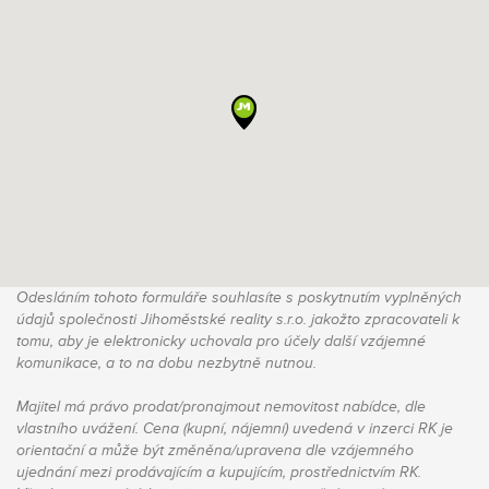
Odesláním tohoto formuláře souhlasíte s poskytnutím vyplněných
údajů společnosti Jihoměstské reality s.r.o. jakožto zpracovateli k
tomu, aby je elektronicky uchovala pro účely další vzájemné
komunikace, a to na dobu nezbytně nutnou.
Majitel má právo prodat/pronajmout nemovitost nabídce, dle
vlastního uvážení. Cena (kupní, nájemní) uvedená v inzerci RK je
orientační a může být změněna/upravena dle vzájemného
ujednání mezi prodávajícím a kupujícím, prostřednictvím RK.