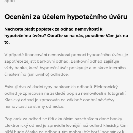
apod.
Ocenění za účelem hypotečního úvěru
Nechcete platit poplatek za odhad nemovitosti k
hypotečnímu úvěru? Obraťte se na nás, poradíme Vám jak na
to.
V případě financování nemovitosti pomocí hypotečního úvěru, je
zapotřebí zajistit bankovní odhad. Bankovní odhad zajišťuje
vždy banka, která hypoteční úvěr poskytuje a to skrze interního
či externího (smluvního) odhadce.
Existují dva základní typy bankovních odhadů. Elektronický
odhad je zpracován na základě popisu nemovitosti a fotografií.
Klasický odhad je zpracován na základě osobní návštěvy
nemovitosti ze strany odhadce.
Poplatek za odhad se řídí aktuálním sazebníkem dané banky.
Elektronický odhad je zpravidla levnější než odhad klasický. Čím
nižší bude částka na odhadu, tím mohou být horší podmínky k