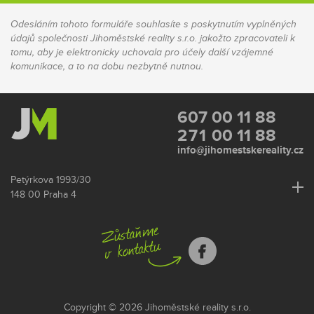
Odesláním tohoto formuláře souhlasíte s poskytnutím vyplněných
údajů společnosti Jihoměstské reality s.r.o. jakožto zpracovateli k
tomu, aby je elektronicky uchovala pro účely další vzájemné
komunikace, a to na dobu nezbytně nutnou.
607 00 11 88
271
00 11 88
info@jihomestskereality.cz
Petýrkova 1993/30
148 00 Praha 4
Po - Pá: 9:00 - 17:30
So, Ne: dle dohody
Copyright © 2026 Jihoměstské reality s.r.o.