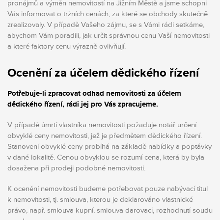
pronájmů a výměn nemovitostí na Jižním Městě a jsme schopni
Vás informovat o tržních cenách, za které se obchody skutečně
zrealizovaly. V případě Vašeho zájmu, se s Vámi rádi setkáme,
abychom Vám poradili, jak určit správnou cenu Vaší nemovitosti
a které faktory cenu výrazně ovlivňují.
Ocenění za účelem dědického řízení
Potřebuje-li zpracovat odhad nemovitosti za účelem
dědického řízení, rádi jej pro Vás zpracujeme.
V případě úmrtí vlastníka nemovitosti požaduje notář určení
obvyklé ceny nemovitosti, jež je předmětem dědického řízení.
Stanovení obvyklé ceny probíhá na základě nabídky a poptávky
v dané lokalitě. Cenou obvyklou se rozumí cena, která by byla
dosažena při prodeji podobné nemovitosti.
K ocenění nemovitosti budeme potřebovat pouze nabývací titul
k nemovitosti, tj. smlouva, kterou je deklarováno vlastnické
právo, např. smlouva kupní, smlouva darovací, rozhodnutí soudu